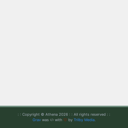
: : Copyright © Athena 2026 : : All rights reserved : :
Grav
was
with
by
Trilby Media
.